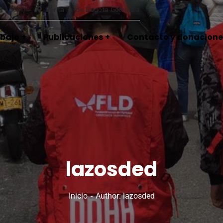
M - 9PM)
Santa Fe de Bogota Colombia
abajo
Publicaciones
Contacto y donacione
lazosded
Inicio
Author: lazosded